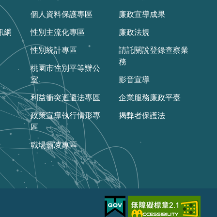
個人資料保護專區
廉政宣導成果
訊網
性別主流化專區
廉政法規
性別統計專區
請託關說登錄查察業
務
桃園市性別平等辦公
室
影音宣導
利益衝突迴避法專區
企業服務廉政平臺
政策宣導執行情形專
揭弊者保護法
區
職場霸凌專區