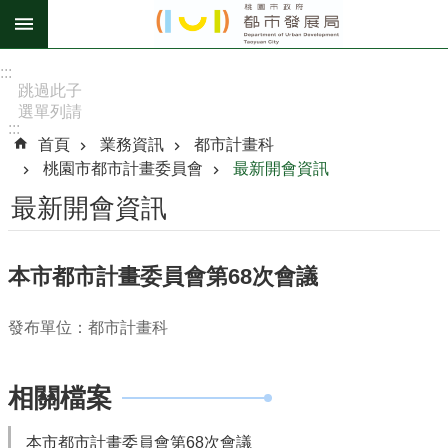
跳到主要內容區塊
進
:::
階
跳過此子
選單列請
搜
:::
按
尋
首頁
業務資訊
都市計畫科
[Enter]，
桃園市都市計畫委員會
最新開會資訊
繼續則按
[Tab]
最新開會資訊
訊
息
本市都市計畫委員會第68次會議
公
告
發布單位：都市計畫科
認
識
相關檔案
我
們
本市都市計畫委員會第68次會議