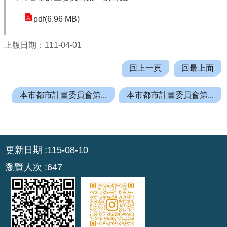
機
關
pdf(6.96 MB)
通
訊
上版日期：111-04-01
錄
回上一頁
回最上面
業
務
本市都市計畫委員會第...
本市都市計畫委員會第...
資
訊
便
:::
民
更新日期
115-08-10
服
瀏覽人次
647
務
政
府
資
訊