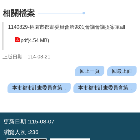
機
關
相關檔案
通
訊
1140829-桃園市都畫委員會第98次會議會議提案單all
錄
pdf(4.54 MB)
業
務
上版日期：114-08-21
資
訊
回上一頁
回最上面
便
本市都市計畫委員會第...
本市都市計畫委員會第...
民
服
務
:::
政
更新日期
115-08-07
府
瀏覽人次
236
資
訊