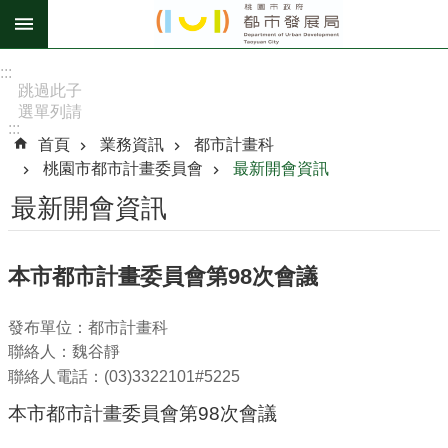
跳到主要內容區塊
進
:::
階
跳過此子
選單列請
搜
:::
按
尋
首頁
業務資訊
都市計畫科
[Enter]，
桃園市都市計畫委員會
最新開會資訊
繼續則按
[Tab]
最新開會資訊
訊
息
本市都市計畫委員會第98次會議
公
告
發布單位：都市計畫科
認
聯絡人：魏谷靜
識
聯絡人電話：(03)3322101#5225
我
本市都市計畫委員會第98次會議
們