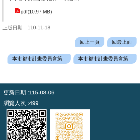
機
關
pdf(10.97 MB)
通
訊
上版日期：110-11-18
錄
回上一頁
回最上面
業
務
本市都市計畫委員會第...
本市都市計畫委員會第...
資
訊
便
:::
民
更新日期
115-08-06
服
瀏覽人次
499
務
政
府
資
訊