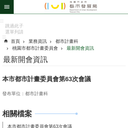
跳到主要內容區塊
進
:::
階
跳過此子
選單列請
搜
:::
按
尋
首頁
業務資訊
都市計畫科
[Enter]，
桃園市都市計畫委員會
最新開會資訊
繼續則按
[Tab]
最新開會資訊
訊
息
本市都市計畫委員會第63次會議
公
告
發布單位：都市計畫科
認
識
相關檔案
我
們
本市都市計畫委員會第63次會議