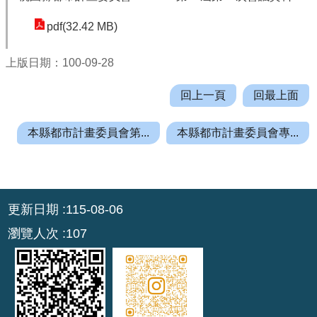
機
關
pdf(32.42 MB)
通
訊
上版日期：100-09-28
錄
回上一頁
回最上面
業
務
本縣都市計畫委員會第...
本縣都市計畫委員會專...
資
訊
便
:::
民
更新日期
115-08-06
服
瀏覽人次
107
務
政
府
資
訊