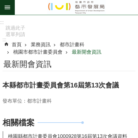
跳到主要內容區塊
進
:::
階
跳過此子
選單列請
搜
:::
按
尋
首頁
業務資訊
都市計畫科
[Enter]，
桃園市都市計畫委員會
最新開會資訊
繼續則按
[Tab]
最新開會資訊
訊
息
本縣都市計畫委員會第16屆第13次會議
公
告
發布單位：都市計畫科
認
識
相關檔案
我
們
桃園縣都市計畫委員會1000928第16屆第13次會議資料