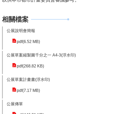
網
站
導
相關檔案
覽
公展說明會簡報
市
政
pdf(6.52 MB)
信
箱
公展草案縮製圖千分之一 A4-3(浮水印)
E
pdf(268.82 KB)
n
g
公展草案計畫書(浮水印)
l
i
pdf(7.17 MB)
s
h
公展傳單
桃