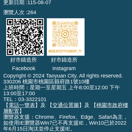
更新日期
115-08-07
r
瀏覽人次
264
a
m
隱
私
權
政
好市鑄造所
好市鑄造所
策
Facebook
instagram
網
Copyright © 2024 Taoyuan City. All rights reserved.
330206 桃園市桃園區縣府路1號10樓
站
上班時間：星期一至星期五 上午8:00至12:00 下午
安
13:00至17:00
全
TEL：03-3322101
政
【
電話一覽表
】及 【
交通位置圖
】及 【
桃園市政府樓
策
層配置
】
瀏覽器支援：Chrome、Firefox、Edge、Safari為主，
如使用IE瀏覽器Win7已不再支援IE，Win10已於2022
政
年6月15日淘汰並停止支援IE。
府