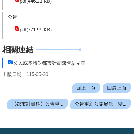
pdf(446.21 KB)
園
市
政
公告
府
pdf(771.99 KB)
F
a
相關連結
c
e
公民或團體對都市計畫陳情意見表
b
o
上版日期：115-05-20
o
k
回上一頁
回最上面
I
【都市計畫科】公告重...
公告重新公開展覽「變...
n
s
t
a
:::
g