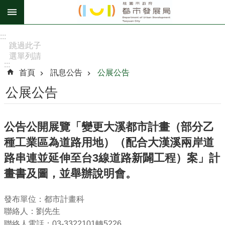
跳到主要內容區塊
進
:::
階
跳過此子
選單列請
搜
:::
按
尋
首頁
訊息公告
公展公告
[Enter]，
繼續則按
公展公告
[Tab]
訊
公告公開展覽「變更大溪都市計畫（部分乙
息
種工業區為道路用地）（配合大漢溪兩岸道
公
告
路串連並延伸至台3線道路新闢工程）案」計
畫書及圖，並舉辦說明會。
認
識
我
發布單位：都市計畫科
們
聯絡人：劉先生
聯絡人電話：03-3322101轉5226