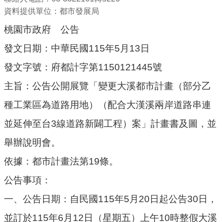
機
資料提供單位：都市發展局
關
桃園市政府 公告
通
訊
發文日期：中華民國115年5月13日
錄
發文字號：府都計字第1150121445號
業
主旨：公告公開展覽「變更大溪都市計畫（部分乙
務
資
種工業區為道路用地）（配合大漢溪兩岸道路串連
訊
並延伸至台3線道路新闢工程）案」計畫書及圖，並
便
舉辦說明會。
民
服
依據：都市計畫法第19條。
務
公告事項：
政
一、公告日期：自民國115年5月20日起公告30日，
府
資
並訂於115年6月12日（星期五）上午10時整假大溪
訊