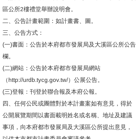
公
區公所2樓禮堂舉辦說明會。
開
二、公告計畫範圍：如計畫書、圖。
廉
三、公告方式：
政
服
(一)書面：公告於本府都市發展局及大溪區公所公告
務
欄。
專
區
(二)網站：公告於本府都市發展局網站
（http://urdb.tycg.gov.tw/）公展公告。
都
市
(三)登報：刊登於聯合報及本府公報。
計
畫
四、任何公民或團體對於本計畫案如有意見，得於
公開展覽期間以書面載明姓名或名稱、地址及建議
回
首
事項，向本府都市發展局及大溪區公所提出意見，
頁
以供本市都市計畫委員會審議參考。