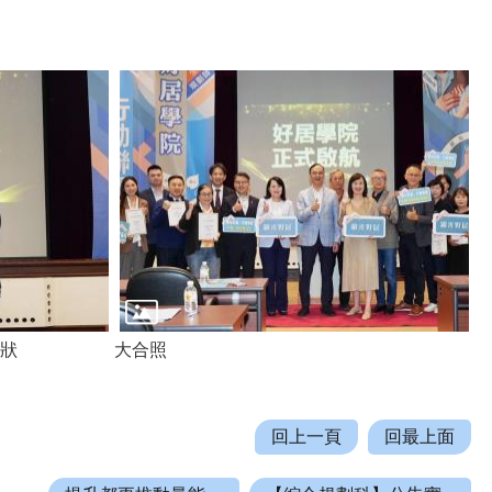
狀
大合照
回上一頁
回最上面