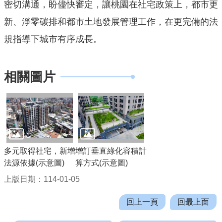
密切溝通，盼儘快審定，讓桃園在社宅政策上，都市更
網
站
新、淨零碳排和都市土地發展管理工作，在更完備的法
導
規指導下城市有序成長。
覽
市
相關圖片
政
信
箱
E
n
g
多元取得社宅，新增
增訂垂直綠化容積計
l
法源依據(示意圖)
算方式(示意圖)
i
上版日期：114-01-05
s
h
回上一頁
回最上面
桃