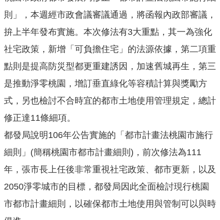
機
則」，本週經市政會議審議通過，將函報內政部審議，
關
通
拚上半年發布實施。本次修法有3大重點，其一為強化
訊
社宅政策，新增「可負擔住宅」的法源依據，第二項重
錄
點則是提高防災型都更重建誘因，加速舊城再生，第三
業
是推動淨零桃園，增訂垂直綠化等容積計算與獎勵方
務
資
式，另也檢討不合時宜的都市土地使用管理規定，總計
訊
修正達11條細項。
便
都發局說明106年公告實施的「都市計畫法桃園市施行
民
細則」(簡稱桃園市都市計畫細則)，前次修法為111
服
務
年，張市長上任後非常重視社宅政策、都市更新，以及
政
2050淨零城市的目標，都發局因此全面檢討現行桃園
府
市都市計畫細則，以確保都市土地使用與管制可以與時
資
訊