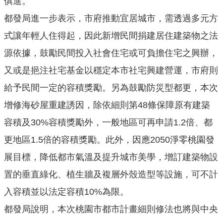
俱進。
公
都發局進一步表示，市府推動宜居城市，需透過多元方
開
式讓年輕人住得起，因此新增民間捐建居住建築物之法
廉
源依據，鼓勵民間投入社會住宅或可負擔住宅之興辦，
政
服
又或是挹注社宅基金以穩定本市社宅興建營運，市府則
務
給予民間一定的容積獎勵。另為鼓勵防災型都更，本次
專
區
增修海砂屋重建誘因，除依細則第48條保障原有建築
容積及30%容積獎勵外，一般地區可再申請1.2倍、都
都
更地區1.5倍的容積獎勵。此外，因應2050淨零桃園發
市
計
展目標，降低都市氣溫及提升城市美學，增訂建築物設
畫
置的垂直綠化、植生牆及複層外殼造型等設施，可不計
回
入容積並以法定容積10%為限。
首
都發局說明，本次桃園市都市計畫細則修法也將與中央
頁