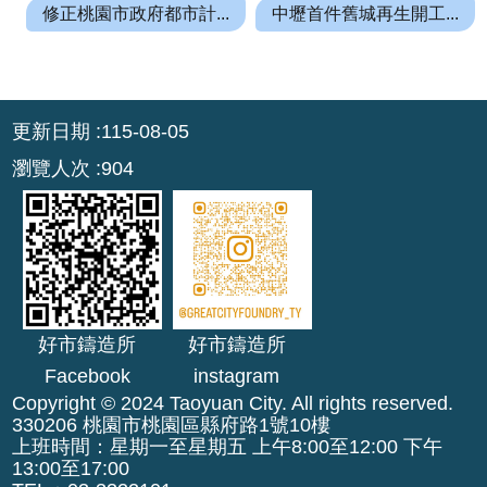
園
修正桃園市政府都市計...
中壢首件舊城再生開工...
市
政
府
:::
F
更新日期
115-08-05
a
瀏覽人次
904
c
e
b
o
o
k
好市鑄造所
好市鑄造所
I
Facebook
instagram
n
Copyright © 2024 Taoyuan City. All rights reserved.
s
330206 桃園市桃園區縣府路1號10樓
t
上班時間：星期一至星期五 上午8:00至12:00 下午
a
13:00至17:00
g