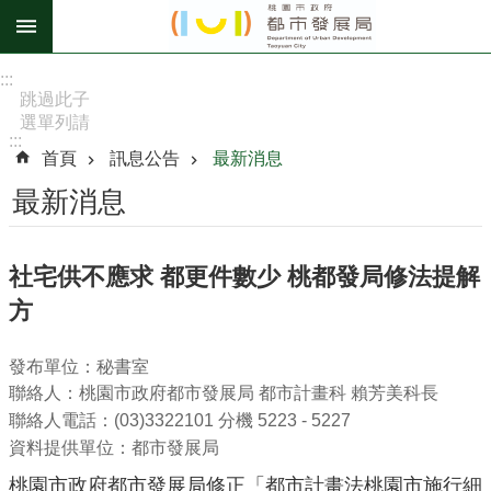
跳到主要內容區塊
進
:::
階
跳過此子
選單列請
搜
:::
按
尋
首頁
訊息公告
最新消息
[Enter]，
繼續則按
最新消息
[Tab]
訊
社宅供不應求 都更件數少 桃都發局修法提解
息
方
公
告
發布單位：秘書室
認
聯絡人：桃園市政府都市發展局 都市計畫科 賴芳美科長
識
聯絡人電話：(03)3322101 分機 5223 - 5227
我
資料提供單位：都市發展局
們
桃園市政府都市發展局修正「都市計畫法桃園市施行細