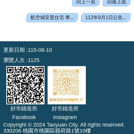
園
回上一頁
回最上面
市
政
航空城安置住宅 專...
112年9月1日公告...
府
F
a
:::
c
更新日期
115-08-10
e
瀏覽人次
1125
b
o
o
k
I
n
好市鑄造所
好市鑄造所
s
Facebook
instagram
t
Copyright © 2024 Taoyuan City. All rights reserved.
a
330206 桃園市桃園區縣府路1號10樓
g