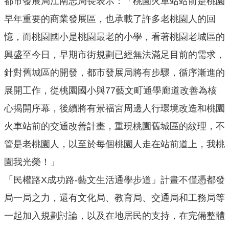
都市發展局江南志局長表示：「桃園火車站站前是桃園
公
早年重要的商業發展區，也承載了許多老桃園人的回
開
憶，而桃園國小是桃園最老的小學，看著桃園老城區的
廉
興盛至今日，早期市街規劃已經無法滿足目前的需求，
政
服
針對舊城區的開發，都市發展局將有步驟，循序漸進的
務
展開工作，從桃園國小與77藝文町通學廊道改善為核
專
區
心揭開序幕，後續將有景福宮周邊人行環境改造和桃園
火車站前的交通改善計畫，重現桃園舊城區的紋理，不
都
管是老桃園人，以至於每個桃園人走在站前道上，我桃
市
計
園我光榮！」
畫
「民權路X成功路-藝文生活通學步道」計畫不僅憑都發
回
局一局之力，還有文化局、教育局、交通局和工務局等
首
一起加入規劃討論，以及在地居民的支持，在完備整體
頁