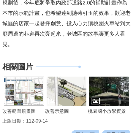
規劃後，今年底將爭取內政部道路2.0的補助計畫作為
網
站
本市的示範計畫，也希望達到拋磚引玉的效果，歡迎老
導
城區的店家一起發揮創意、投入心力讓桃園火車站到大
覽
廟周邊的巷道再次亮起來，老城區的故事讓更多人看
市
見。
政
信
箱
相關圖片
E
n
g
l
i
s
改善範圍規畫圖
改善示意圖
桃園國小放學實景
h
上版日期：112-09-14
桃