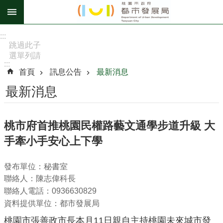
跳到主要內容區塊
進
:::
階
跳過此子
選單列請
搜
:::
按
尋
首頁
訊息公告
最新消息
[Enter]，
繼續則按
最新消息
[Tab]
訊
桃市府首推桃園民權路藝文通學步道升級 大
息
手牽小手安心上下學
公
告
發布單位：秘書室
認
聯絡人：陳志偉科長
識
聯絡人電話：0936630829
我
資料提供單位：都市發展局
們
桃園市張善政市長本月11日親自主持桃園未來城市發