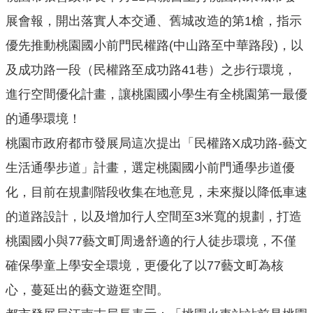
機
展會報，開出落實人本交通、舊城改造的第1槍，指示
關
通
優先推動桃園國小前門民權路(中山路至中華路段)，以
訊
及成功路一段（民權路至成功路41巷）之步行環境，
錄
進行空間優化計畫，讓桃園國小學生有全桃園第一最優
業
的通學環境！
務
資
桃園市政府都市發展局這次提出「民權路X成功路-藝文
訊
生活通學步道」計畫，選定桃園國小前門通學步道優
便
化，目前在規劃階段收集在地意見，未來擬以降低車速
民
的道路設計，以及增加行人空間至3米寬的規劃，打造
服
務
桃園國小與77藝文町周邊舒適的行人徒步環境，不僅
政
確保學童上學安全環境，更優化了以77藝文町為核
府
心，蔓延出的藝文遊逛空間。
資
訊