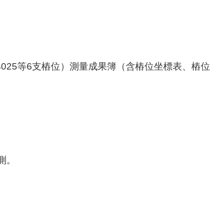
025等6支樁位）測量成果簿（含樁位坐標表、樁位
測。