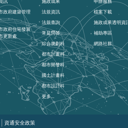
資訊
施政成果
申辦服務
市政府建築管理
法規資訊
檔案下載
法規查詢
施政成果透明資
市政府住宅發展
常見問答
補助專區
市更新處
綜合規劃科
網路社群
都市計畫科
都市開發科
國土計畫科
都市設計科
更多...
資通安全政策