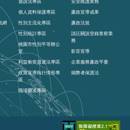
遊說法專區
安全維護業務
個人資料保護專區
廉政宣導成果
訊網
性別主流化專區
廉政法規
性別統計專區
請託關說登錄查察業
務
桃園市性別平等辦公
室
影音宣導
利益衝突迴避法專區
企業服務廉政平臺
政策宣導執行情形專
揭弊者保護法
區
職場霸凌專區