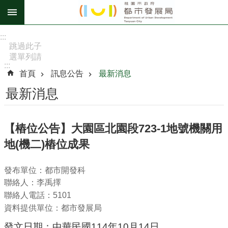
跳到主要內容區塊
進
:::
階
跳過此子
選單列請
搜
:::
按
尋
首頁
訊息公告
最新消息
[Enter]，
繼續則按
最新消息
[Tab]
訊
【樁位公告】大園區北園段723-1地號機關用
息
地(機二)樁位成果
公
告
發布單位：都市開發科
認
聯絡人：李禹擇
識
聯絡人電話：5101
我
資料提供單位：都市發展局
們
發文日期：中華民國114年10月14日