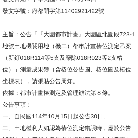
機
發文字號：府都開字第11402921422號
關
通
訊
錄
主旨：公告「『大園都市計畫』大園區北園段723-1
地號土地機關用地（機二）都市計畫樁位測定乙案
業
務
（新釘018R114等5支及廢除018R023等2支樁
資
訊
位）」測量成果簿（含樁位公告圖、樁位圖及樁位
坐標表），請張貼公告周知。
便
民
依據：都市計畫樁測定及管理辦法第８條。
服
務
公告事項：
一、自民國114年10月15日起公告30日。
政
府
二、土地權利人如認為樁位測定錯誤時，應於公告
資
訊