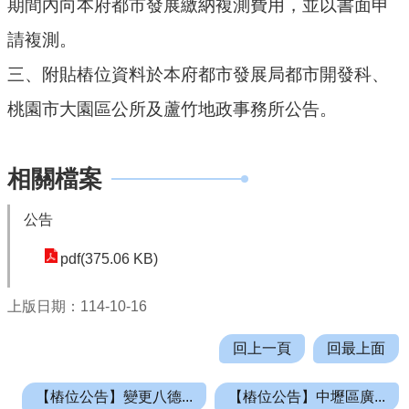
期間內向本府都市發展繳納複測費用，並以書面申
公
請複測。
開
三、附貼樁位資料於本府都市發展局都市開發科、
廉
政
桃園市大園區公所及蘆竹地政事務所公告。
服
務
專
相關檔案
區
公告
都
市
pdf(375.06 KB)
計
畫
上版日期：114-10-16
回
回上一頁
回最上面
首
頁
【樁位公告】變更八德...
【樁位公告】中壢區廣...