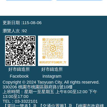
網
站
導
:::
覽
更新日期
115-08-06
瀏覽人次
92
市
政
信
箱
E
n
好市鑄造所
好市鑄造所
g
l
Facebook
instagram
i
Copyright © 2024 Taoyuan City. All rights reserved.
330206 桃園市桃園區縣府路1號10樓
s
上班時間：星期一至星期五 上午8:00至12:00 下午
h
13:00至17:00
TEL：03-3322101
桃
【
電話一覽表
】及 【
交通位置圖
】及 【
桃園市政府樓