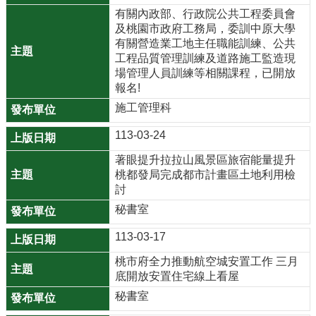
有關內政部、行政院公共工程委員會
r
及桃園市政府工務局，委訓中原大學
a
有關營造業工地主任職能訓練、公共
m
工程品質管理訓練及道路施工監造現
場管理人員訓練等相關課程，已開放
隱
報名!
私
施工管理科
權
政
113-03-24
策
著眼提升拉拉山風景區旅宿能量提升
桃都發局完成都市計畫區土地利用檢
網
討
站
秘書室
安
全
113-03-17
政
桃市府全力推動航空城安置工作 三月
策
底開放安置住宅線上看屋
政
秘書室
府