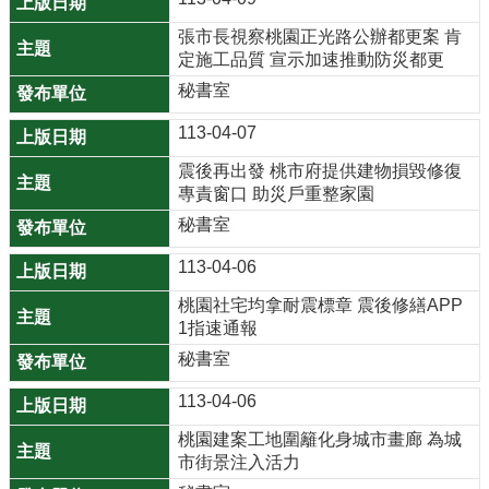
網
張市長視察桃園正光路公辦都更案 肯
站
定施工品質 宣示加速推動防災都更
導
秘書室
覽
113-04-07
市
政
震後再出發 桃市府提供建物損毀修復
專責窗口 助災戶重整家園
信
箱
秘書室
E
113-04-06
n
桃園社宅均拿耐震標章 震後修繕APP
g
1指速通報
l
秘書室
i
s
113-04-06
h
桃園建案工地圍籬化身城市畫廊 為城
市街景注入活力
桃