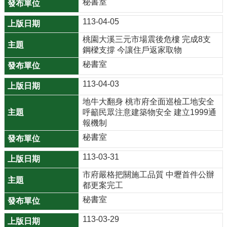
秘書室
園
市
113-04-05
政
府
桃園大溪三元市場震後危樓 完成8支
鋼樑支撐 今讓住戶返家取物
F
秘書室
a
c
113-04-03
e
地牛大翻身 桃市府全面巡檢工地安全
b
呼籲民眾注意建築物安全 建立1999通
o
報機制
o
秘書室
k
113-03-31
I
市府嚴格把關施工品質 中壢首件公辦
n
都更案完工
s
秘書室
t
a
113-03-29
g