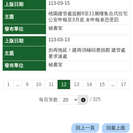
113-03-15
網
站
桃園建管處提醒8至11層樓集合式住宅
資
公安申報至3月底 未申報者恐受罰
料
秘書室
開
113-03-13
放
宣
勿再拖延！建商消極回應損鄰 建管處
告
要求速處
秘書室
資
通
安
1
...
9
10
11
12
13
14
15
...
17
全
政
/
325
每頁筆數
策
回上一頁
回最上面