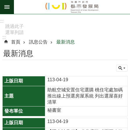
跳到主要內容區塊
進
:::
階
跳過此子
選單列請
搜
:::
按
尋
首頁
訊息公告
最新消息
[Enter]，
繼續則按
最新消息
[Tab]
訊
息
113-04-19
公
告
助航空城安置住宅選購 桃住宅處加碼
推出線上預選房屋系統 列出選屋喜好
認
清單
識
秘書室
我
們
113-04-19