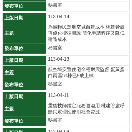
秘書室
公
開
113-04-14
廉
為減輕民眾航空城自建成本 桃建管處
政
再優化標準圖說 簡化申請程序又降低
建造成本
服
務
秘書室
專
113-04-13
區
航空城安置住宅全程耐震監督 蛋黃蛋
都
白兩區51棟已9成上樑
市
秘書室
計
113-04-11
畫
震後技師鑑定服務遭濫用 桃建管處呼
回
籲民眾理性使用社會資源
首
秘書室
頁
113-04-09