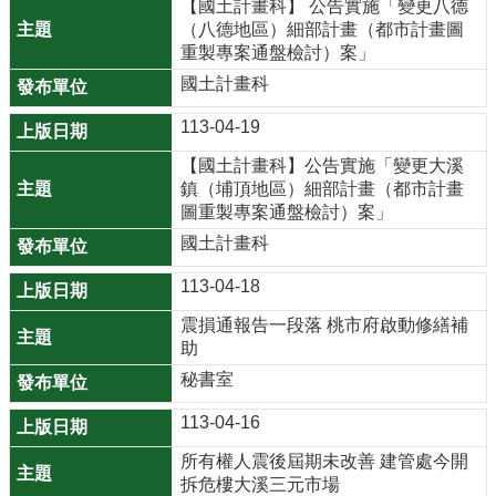
【國土計畫科】 公告實施「變更八德
機
（八德地區）細部計畫（都市計畫圖
關
重製專案通盤檢討）案」
通
國土計畫科
訊
錄
113-04-19
業
【國土計畫科】公告實施「變更大溪
鎮（埔頂地區）細部計畫（都市計畫
務
圖重製專案通盤檢討）案」
資
國土計畫科
訊
113-04-18
便
民
震損通報告一段落 桃市府啟動修繕補
服
助
務
秘書室
政
113-04-16
府
所有權人震後屆期未改善 建管處今開
資
拆危樓大溪三元市場
訊